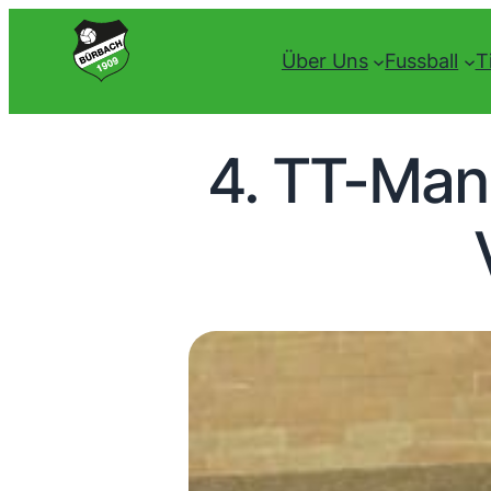
Über Uns
Fussball
T
4. TT-Man