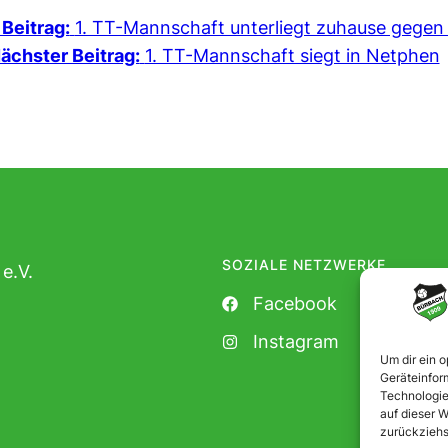
 Beitrag:
1. TT-Mannschaft unterliegt zuhause gegen
ächster Beitrag:
1. TT-Mannschaft siegt in Netphen
SOZIALE NETZWERKE
e.V.
Facebook
Instagram
Um dir ein 
Geräteinfor
Technologie
auf dieser W
zurückziehs