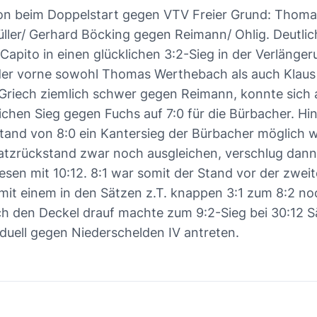
chon beim Doppelstart gegen VTV Freier Grund: Thom
ler/ Gerhard Böcking gegen Reimann/ Ohlig. Deutlich
Capito in einen glücklichen 3:2-Sieg in der Verläng
n der vorne sowohl Thomas Werthebach als auch Klau
do Griech ziemlich schwer gegen Reimann, konnte sich
chen Sieg gegen Fuchs auf 7:0 für die Bürbacher. Hin
tand von 8:0 ein Kantersieg der Bürbacher möglich wa
atzrückstand zwar noch ausgleichen, verschlug dann
sen mit 10:12. 8:1 war somit der Stand vor der zweit
 einem in den Sätzen z.T. knappen 3:1 zum 8:2 noc
h den Deckel drauf machte zum 9:2-Sieg bei 30:12 Sä
duell gegen Niederschelden IV antreten.