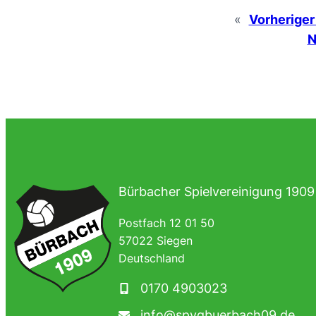
«
Vorheriger
N
Bürbacher Spielvereinigung 1909 
Postfach 12 01 50
57022 Siegen
Deutschland
0170 4903023
info@spvgbuerbach09.de