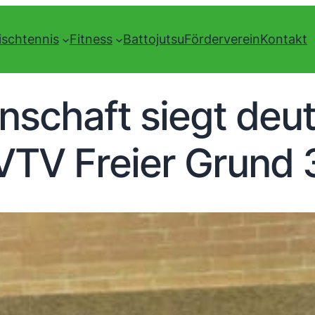
ischtennis
Fitness
Battojutsu
Förderverein
Kontakt
nschaft siegt deut
VTV Freier Grund 