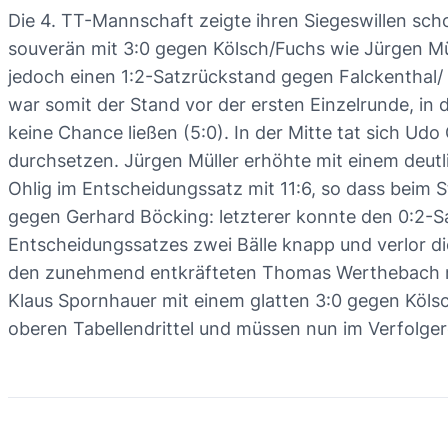
Die 4. TT-Mannschaft zeigte ihren Siegeswillen s
souverän mit 3:0 gegen Kölsch/Fuchs wie Jürgen Mül
jedoch einen 1:2-Satzrückstand gegen Falckenthal/ 
war somit der Stand vor der ersten Einzelrunde, i
keine Chance ließen (5:0). In der Mitte tat sich U
durchsetzen. Jürgen Müller erhöhte mit einem deutli
Ohlig im Entscheidungssatz mit 11:6, so dass beim S
gegen Gerhard Böcking: letzterer konnte den 0:2-S
Entscheidungssatzes zwei Bälle knapp und verlor die
den zunehmend entkräfteten Thomas Werthebach mit
Klaus Spornhauer mit einem glatten 3:0 gegen Kölsc
oberen Tabellendrittel und müssen nun im Verfolger