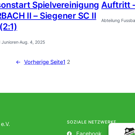
sonstart Spielvereinigung
Auftritt
BACH II – Siegener SC II
Abteilung Fussba
(2:1)
l Junioren
·
Aug. 4, 2025
←
Vorherige Seite
1
2
SOZIALE NETZWERKE
e.V.
Facebook