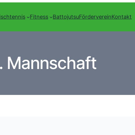
ischtennis
Fitness
Battojutsu
Förderverein
Kontakt
. Mannschaft