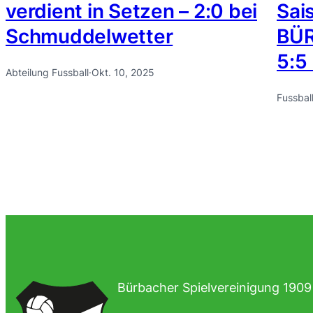
verdient in Setzen – 2:0 bei
Sai
Schmuddelwetter
BÜR
5:5 
Abteilung Fussball
·
Okt. 10, 2025
Fussbal
Bürbacher Spielvereinigung 1909 