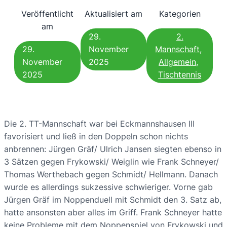
Veröffentlicht
Aktualisiert am
Kategorien
am
29.
2.
29.
November
Mannschaft
, 
November
2025
Allgemein
, 
2025
Tischtennis
Die 2. TT-Mannschaft war bei Eckmannshausen III
favorisiert und ließ in den Doppeln schon nichts
anbrennen: Jürgen Gräf/ Ulrich Jansen siegten ebenso in
3 Sätzen gegen Frykowski/ Weiglin wie Frank Schneyer/
Thomas Werthebach gegen Schmidt/ Hellmann. Danach
wurde es allerdings sukzessive schwieriger. Vorne gab
Jürgen Gräf im Noppenduell mit Schmidt den 3. Satz ab,
hatte ansonsten aber alles im Griff. Frank Schneyer hatte
keine Probleme mit dem Noppenspiel von Frykowski und