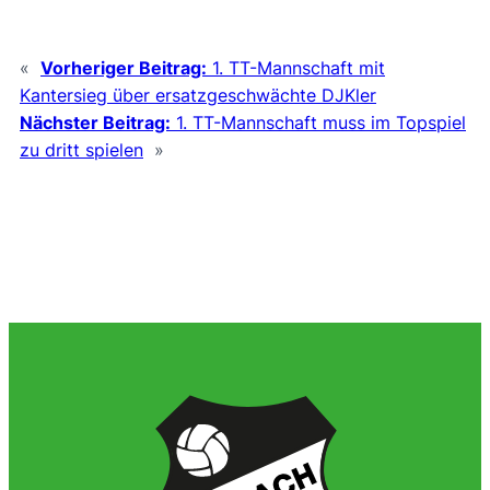
«
Vorheriger Beitrag:
1. TT-Mannschaft mit
Kantersieg über ersatzgeschwächte DJKler
Nächster Beitrag:
1. TT-Mannschaft muss im Topspiel
zu dritt spielen
»