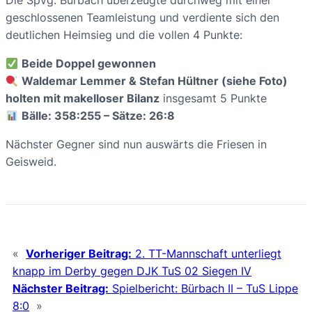
Die Spvg. Bürbach überzeugte durchweg mit einer
geschlossenen Teamleistung und verdiente sich den
deutlichen Heimsieg und die vollen 4 Punkte:
Beide Doppel gewonnen
Waldemar Lemmer & Stefan Hültner (siehe Foto)
holten mit makelloser Bilanz
insgesamt 5 Punkte
Bälle: 358:255 – Sätze: 26:8
Nächster Gegner sind nun auswärts die Friesen in
Geisweid.
«
Vorheriger Beitrag:
2. TT-Mannschaft unterliegt
knapp im Derby gegen DJK TuS 02 Siegen IV
Nächster Beitrag:
Spielbericht: Bürbach II – TuS Lippe
8:0
»