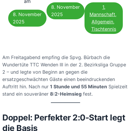
am
8. November
1.
8. November
2025
Mannschaft
, 
2025
Allgemein
, 
Tischtennis
Am Freitagabend empfing die Spvg. Bürbach die
Wundertüte TTC Wenden III in der 2. Bezirksliga Gruppe
2 – und legte von Beginn an gegen die
ersatzgeschwächten Gäste einen beeindruckenden
Auftritt hin. Nach nur
1 Stunde und 55 Minuten
Spielzeit
stand ein souveräner
8:2-Heimsieg
fest.
Doppel: Perfekter 2:0-Start legt
die Basis