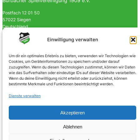
Bürbacher Spielvereinigung 1909 e.V.
Postfach 12 01 50
57022 Siegen
Deutschland
0170 4903023
Einwilligung verwalten
info@spvgbuerbach09.de
Um dir ein optimales Erlebnis zu bieten, verwenden wir Technologien wie
Cookies, um Geräteinformationen zu speichern und/oder darauf
SOZIALE NETZWERKE
zuzugreifen. Wenn du diesen Technologien zustimmst, können wir Daten
wie das Surfverhalten oder eindeutige IDs auf dieser Website verarbeiten.
Facebook
Wenn du deine Einwillligung nicht erteilst oder zurückziehst, können
bestimmte Merkmale und Funktionen beeinträchtigt werden.
Instagram
Dienste verwalten
Akzeptieren
© 2025 · Bürbacher Spielvereinigung 1909 e.V.
Ablehnen