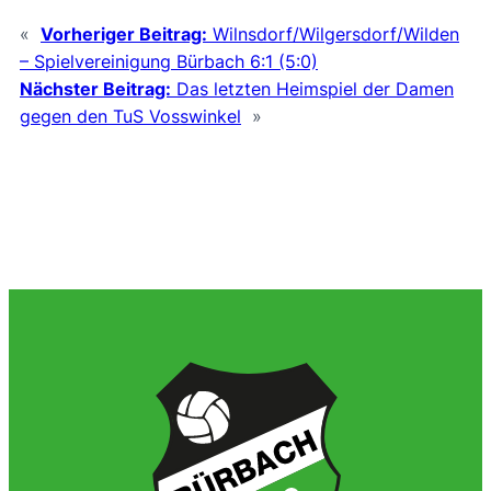
«
Vorheriger Beitrag:
Wilnsdorf/Wilgersdorf/Wilden
– Spielvereinigung Bürbach 6:1 (5:0)
Nächster Beitrag:
Das letzten Heimspiel der Damen
gegen den TuS Vosswinkel
»