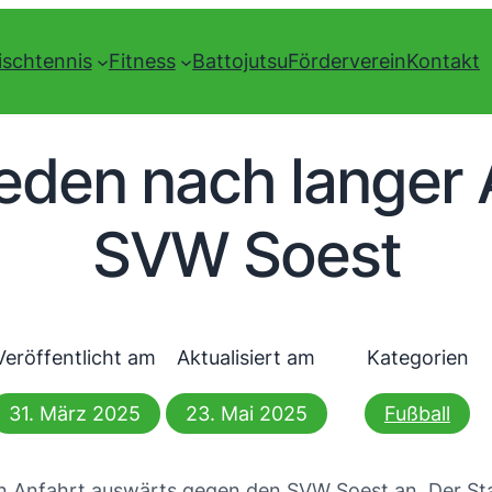
ischtennis
Fitness
Battojutsu
Förderverein
Kontakt
eden nach langer A
SVW Soest
Veröffentlicht am
Aktualisiert am
Kategorien
31. März 2025
23. Mai 2025
Fußball
n Anfahrt auswärts gegen den SVW Soest an. Der Start