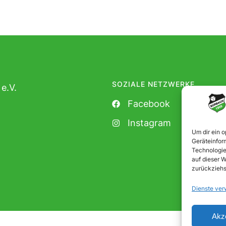
SOZIALE NETZWERKE
e.V.
Facebook
Instagram
Um dir ein 
Geräteinfor
Technologie
auf dieser W
zurückziehs
Dienste ver
Akz