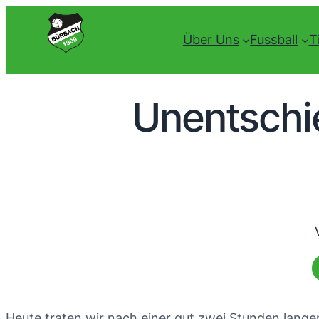
Über Uns
Fussball
T
Unentschi
Heute traten wir nach einer gut zwei Stunden lange