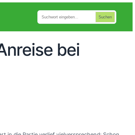
Suchen
Suchen
nreise bei
 in die Partie verlief vielversprechend: Schon