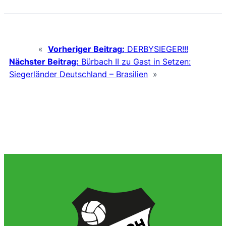
«
Vorheriger Beitrag:
DERBYSIEGER!!!
Nächster Beitrag:
Bürbach II zu Gast in Setzen:
Siegerländer Deutschland – Brasilien
»