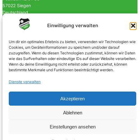
57022 Siegen
Deutschland
0170 4903023
Einwilligung verwalten
info@spvgbuerbach09.de
Um dir ein optimales Erlebnis zu bieten, verwenden wir Technologien wie
Cookies, um Geräteinformationen zu speichern und/oder darauf
SOZIALE NETZWERKE
zuzugreifen. Wenn du diesen Technologien zustimmst, können wir Daten
wie das Surfverhalten oder eindeutige IDs auf dieser Website verarbeiten.
Facebook
Wenn du deine Einwillligung nicht erteilst oder zurückziehst, können
bestimmte Merkmale und Funktionen beeinträchtigt werden.
Instagram
Dienste verwalten
Akzeptieren
© 2025 · Bürbacher Spielvereinigung 1909 e.V.
Ablehnen
Einstellungen ansehen
Umsetzung:
jubecker.dev