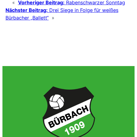
«
Vorheriger Beitrag:
Rabenschwarzer Sonntag
Nächster Beitrag:
Drei Siege in Folge für weißes
Bürbacher „Ballett“
»