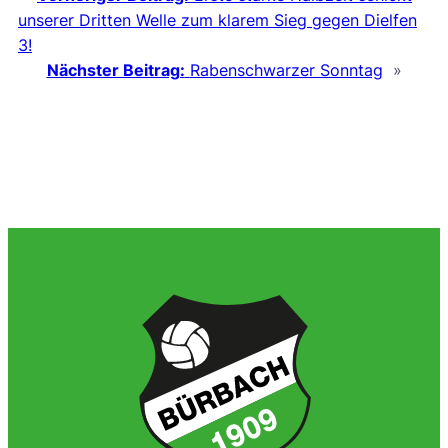
unserer Dritten Welle zum klarem Sieg gegen Dielfen
3!
Nächster Beitrag:
Rabenschwarzer Sonntag
»