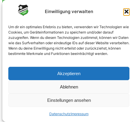
0170 4903023
Einwilligung verwalten
info@spvgbuerbach09.de
Um dir ein optimales Erlebnis zu bieten, verwenden wir Technologien wie
SOZIALE NETZWERKE
Cookies, um Geräteinformationen zu speichern und/oder darauf
zuzugreifen. Wenn du diesen Technologien zustimmst, können wir Daten
Facebook
wie das Surfverhalten oder eindeutige IDs auf dieser Website verarbeiten.
Wenn du deine Einwillligung nicht erteilst oder zurückziehst, können
Instagram
bestimmte Merkmale und Funktionen beeinträchtigt werden.
Akzeptieren
© 2025 · Bürbacher Spielvereinigung 1909 e.V.
Ablehnen
Einstellungen ansehen
Umsetzung:
jubecker.dev
Datenschutz
Impressum
Impressum
Datenschutz