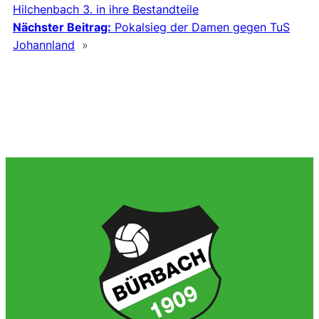
Hilchenbach 3. in ihre Bestandteile
Nächster Beitrag:
Pokalsieg der Damen gegen TuS
Johannland
»