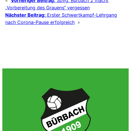
«
Vorheriger Beitrag:
Spvg. Bürbach 2 macht
„Vorbereitung des Grauens“ vergessen
Nächster Beitrag:
Erster Schwertkampf-Lehrgang
nach Corona-Pause erfolgreich
»