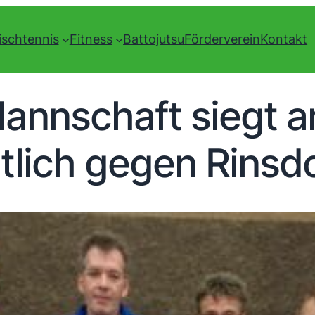
ischtennis
Fitness
Battojutsu
Förderverein
Kontakt
Mannschaft siegt 
tlich gegen Rinsdor