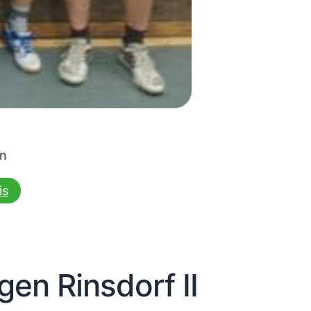
en
is
en Rinsdorf II