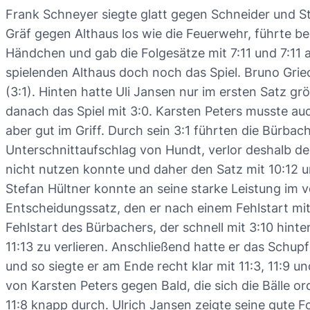
Frank Schneyer siegte glatt gegen Schneider und Ste
Gräf gegen Althaus los wie die Feuerwehr, führte b
Händchen und gab die Folgesätze mit 7:11 und 7:11 
spielenden Althaus doch noch das Spiel. Bruno Grie
(3:1). Hinten hatte Uli Jansen nur im ersten Satz g
danach das Spiel mit 3:0. Karsten Peters musste a
aber gut im Griff. Durch sein 3:1 führten die Bürba
Unterschnittaufschlag von Hundt, verlor deshalb den 
nicht nutzen konnte und daher den Satz mit 10:12 
Stefan Hültner konnte an seine starke Leistung im 
Entscheidungssatz, den er nach einem Fehlstart mit 
Fehlstart des Bürbachers, der schnell mit 3:10 hinte
11:13 zu verlieren. Anschließend hatte er das Schupf
und so siegte er am Ende recht klar mit 11:3, 11:9 
von Karsten Peters gegen Bald, die sich die Bälle or
11:8 knapp durch. Ulrich Jansen zeigte seine gute F