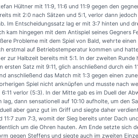
fan Hültner mit 11:9, 11:6 und 11:9 gegen den gegner
ereits mit 2:0 nach Sätzen und 5:1, verlor dann jedo
ab. Im Entscheidungssatz lag er mit 3:7 hinten und d
ch kam hingegen mit dem Antispiel seines Gegners Fe
rößere Probleme mit dem Spiel von Bald, wehrte einen 
uch erstmal auf Betriebstemperatur kommen und hatte
cher zur Halbzeit bereits mit 5:1. In der zweiten Run
ersten Satz mit 9:11, glich anschließend durch ein 11:
und anschließend das Match mit 1:3 gegen einen zune
vorherigen Spiel nicht anknüpfen und musste nach we
6:11 verlor (5:3). In der Mitte gab es im Duell der 
n lag, dann sensationell auf 10:10 aufholte, um den S
duell aber ganz gut im Griff und siegte daher verdien
und 11:7 zum 7:3, womit der Sieg bereits unter Dach 
dentlich um die Ohren hauten. Am Ende setzte sich der
orm gegen Steffens und siegte auch im zweiten Einzel 