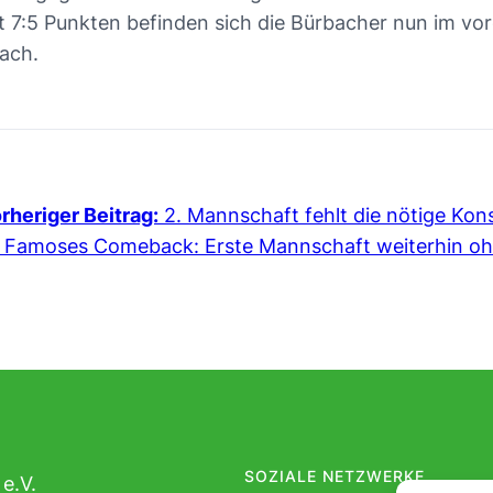
t 7:5 Punkten befinden sich die Bürbacher nun im vord
ach.
rheriger Beitrag:
2. Mannschaft fehlt die nötige Kon
Famoses Comeback: Erste Mannschaft weiterhin oh
SOZIALE NETZWERKE
e.V.