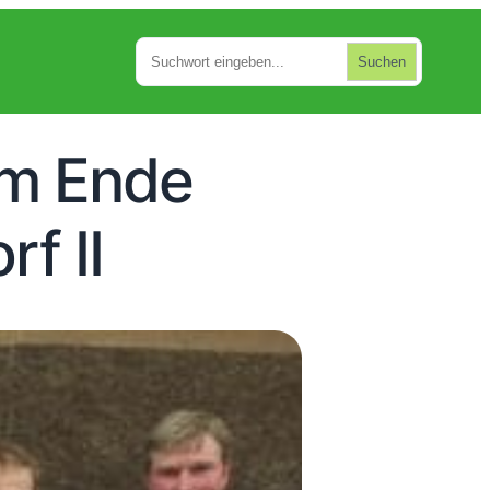
Suchen
Suchen
am Ende
f II