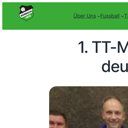
Über Uns
Fussball
T
1. TT-
deu