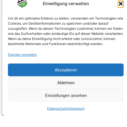
0170 4903023
Einwilligung verwalten
info@spvgbuerbach09.de
Um dir ein optimales Erlebnis zu bieten, verwenden wir Technologien wie
Cookies, um Geräteinformationen zu speichern und/oder darauf
SOZIALE NETZWERKE
zuzugreifen. Wenn du diesen Technologien zustimmst, können wir Daten
wie das Surfverhalten oder eindeutige IDs auf dieser Website verarbeiten.
Facebook
Wenn du deine Einwillligung nicht erteilst oder zurückziehst, können
bestimmte Merkmale und Funktionen beeinträchtigt werden.
Instagram
Dienste verwalten
Akzeptieren
© 2025 · Bürbacher Spielvereinigung 1909 e.V.
Ablehnen
Einstellungen ansehen
Umsetzung:
jubecker.dev
Datenschutz
Impressum
Impressum
Datenschutz