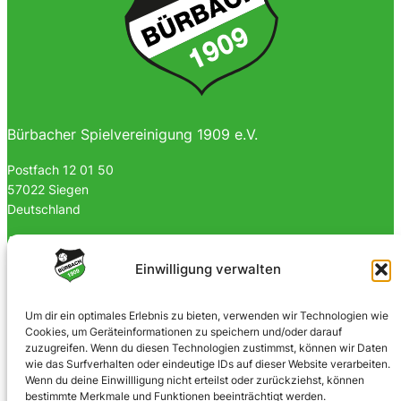
Bürbacher Spielvereinigung 1909 e.V.
Postfach 12 01 50
57022 Siegen
Deutschland
0170 4903023
Einwilligung verwalten
info@spvgbuerbach09.de
Um dir ein optimales Erlebnis zu bieten, verwenden wir Technologien wie
SOZIALE NETZWERKE
Cookies, um Geräteinformationen zu speichern und/oder darauf
zuzugreifen. Wenn du diesen Technologien zustimmst, können wir Daten
Facebook
wie das Surfverhalten oder eindeutige IDs auf dieser Website verarbeiten.
Wenn du deine Einwillligung nicht erteilst oder zurückziehst, können
Instagram
bestimmte Merkmale und Funktionen beeinträchtigt werden.