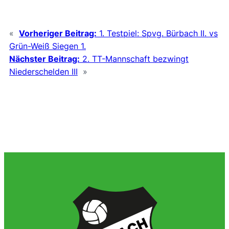
«
Vorheriger Beitrag:
1. Testpiel: Spvg. Bürbach II. vs
Grün-Weiß Siegen 1.
Nächster Beitrag:
2. TT-Mannschaft bezwingt
Niederschelden III
»