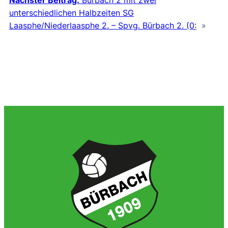
Nächster Beitrag:
Bürbach 2 mit zwei
unterschiedlichen Halbzeiten SG
Laasphe/Niederlaasphe 2. – Spvg. Bürbach 2. (0:
»