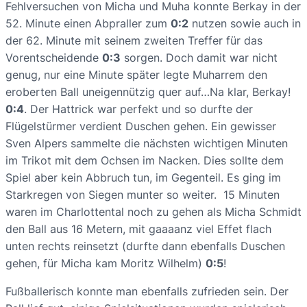
Fehlversuchen von Micha und Muha konnte Berkay in der
52. Minute einen Abpraller zum
0:2
nutzen sowie auch in
der 62. Minute mit seinem zweiten Treffer für das
Vorentscheidende
0:3
sorgen. Doch damit war nicht
genug, nur eine Minute später legte Muharrem den
eroberten Ball uneigennützig quer auf…Na klar, Berkay!
0:4
. Der Hattrick war perfekt und so durfte der
Flügelstürmer verdient Duschen gehen. Ein gewisser
Sven Alpers sammelte die nächsten wichtigen Minuten
im Trikot mit dem Ochsen im Nacken. Dies sollte dem
Spiel aber kein Abbruch tun, im Gegenteil. Es ging im
Starkregen von Siegen munter so weiter. 15 Minuten
waren im Charlottental noch zu gehen als Micha Schmidt
den Ball aus 16 Metern, mit gaaaanz viel Effet flach
unten rechts reinsetzt (durfte dann ebenfalls Duschen
gehen, für Micha kam Moritz Wilhelm)
0:5
!
Fußballerisch konnte man ebenfalls zufrieden sein. Der