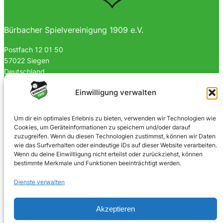
Bürbacher Spielvereinigung 1909 e.V.
Postfach 12 01 50
57022 Siegen
Deutschland
0170 4903023
Einwilligung verwalten
info@spvgbuerbach09.de
Um dir ein optimales Erlebnis zu bieten, verwenden wir Technologien wie
Cookies, um Geräteinformationen zu speichern und/oder darauf
SOZIALE NETZWERKE
zuzugreifen. Wenn du diesen Technologien zustimmst, können wir Daten
wie das Surfverhalten oder eindeutige IDs auf dieser Website verarbeiten.
Facebook
Wenn du deine Einwillligung nicht erteilst oder zurückziehst, können
bestimmte Merkmale und Funktionen beeinträchtigt werden.
Instagram
Dienste verwalten
Akzeptieren
© 2025 · Bürbacher Spielvereinigung 1909 e.V.