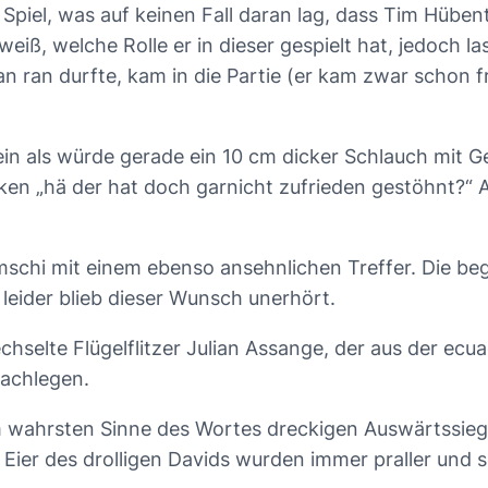
 Spiel, was auf keinen Fall daran lag, dass Tim Hübe
iß, welche Rolle er in dieser gespielt hat, jedoch l
n ran durfte, kam in die Partie (er kam zwar schon f
ein als würde gerade ein 10 cm dicker Schlauch mit Ge
n „hä der hat doch garnicht zufrieden gestöhnt?“ A
schi mit einem ebenso ansehnlichen Treffer. Die beg
 leider blieb dieser Wunsch unerhört.
chselte Flügelflitzer Julian Assange, der aus der ec
nachlegen.
im wahrsten Sinne des Wortes dreckigen Auswärtssieg 
Eier des drolligen Davids wurden immer praller und