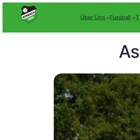
Über Uns
Fussball
T
As