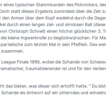
or eines typischen Stammkunden des Picknickers, de
och statt dieses Ergebnis zumindest über die Zeit zu
mit den Armen über dem Kopf wedelnd durch die Gegen
 durch einen langen ziel- und sinnlosen Ball (diese B
 von Christoph Schnell) einen höchst glücklichen 3. 
d die kleine Ingwerknolle zu beglückwünschen. Für Ma
parteiische zum letzten Mal in sein Pfeiflein. Das we
ch zusammen.
League Finale 1999, wobei die Schande von Scheisswin
dramatischer, traumatisierender ist und für den Verl
t das bieten, was dieser sich erhofft hatte. “ Du bi
 Schande als Antwort auf ein zitterndes und winsel