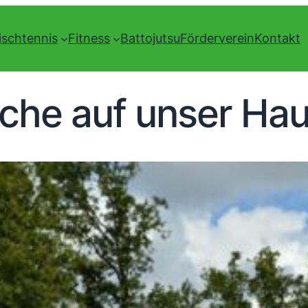
ischtennis
Fitness
Battojutsu
Förderverein
Kontakt
che auf unser Hau