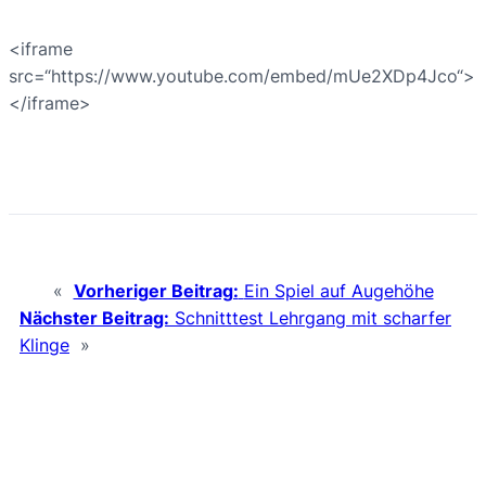
<iframe
src=“https://www.youtube.com/embed/mUe2XDp4Jco“>
</iframe>
«
Vorheriger Beitrag:
Ein Spiel auf Augehöhe
Nächster Beitrag:
Schnitttest Lehrgang mit scharfer
Klinge
»