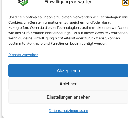
0170 4903023
Einwilligung verwalten
info@spvgbuerbach09.de
Um dir ein optimales Erlebnis zu bieten, verwenden wir Technologien wie
Cookies, um Geräteinformationen zu speichern und/oder darauf
SOZIALE NETZWERKE
zuzugreifen. Wenn du diesen Technologien zustimmst, können wir Daten
wie das Surfverhalten oder eindeutige IDs auf dieser Website verarbeiten.
Facebook
Wenn du deine Einwillligung nicht erteilst oder zurückziehst, können
bestimmte Merkmale und Funktionen beeinträchtigt werden.
Instagram
Dienste verwalten
Akzeptieren
© 2025 · Bürbacher Spielvereinigung 1909 e.V.
Ablehnen
Einstellungen ansehen
Umsetzung:
jubecker.dev
Datenschutz
Impressum
Impressum
Datenschutz