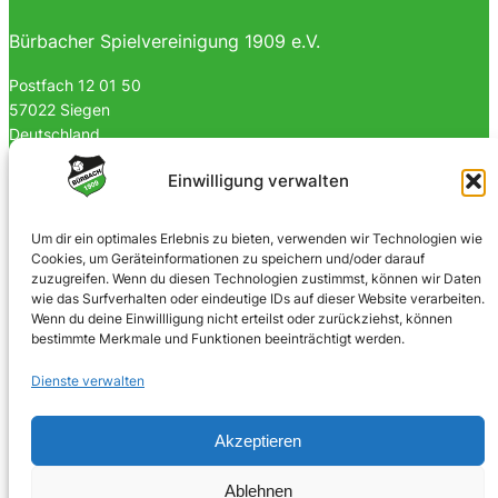
Bürbacher Spielvereinigung 1909 e.V.
Postfach 12 01 50
57022 Siegen
Deutschland
0170 4903023
Einwilligung verwalten
info@spvgbuerbach09.de
Um dir ein optimales Erlebnis zu bieten, verwenden wir Technologien wie
Cookies, um Geräteinformationen zu speichern und/oder darauf
SOZIALE NETZWERKE
zuzugreifen. Wenn du diesen Technologien zustimmst, können wir Daten
wie das Surfverhalten oder eindeutige IDs auf dieser Website verarbeiten.
Facebook
Wenn du deine Einwillligung nicht erteilst oder zurückziehst, können
bestimmte Merkmale und Funktionen beeinträchtigt werden.
Instagram
Dienste verwalten
Akzeptieren
© 2025 · Bürbacher Spielvereinigung 1909 e.V.
Ablehnen