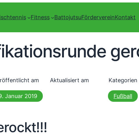
ischtennis
Fitness
Battojutsu
Förderverein
Kontakt
fikationsrunde gero
röffentlicht am
Aktualisiert am
Kategorien
9. Januar 2019
Fußball
rockt!!!