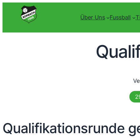
Über Uns
Fussball
T
Quali
Ve
2
Qualifikationsrunde ge