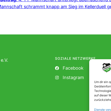
Mannschaft schrammt knapp am Sieg im Kellerduell g
SOZIALE NETZWERKE
e.V.
Facebook
Instagram
Um dir ein 
Geräteinfor
Technologie
auf dieser W
zurückziehs
Dienste ver