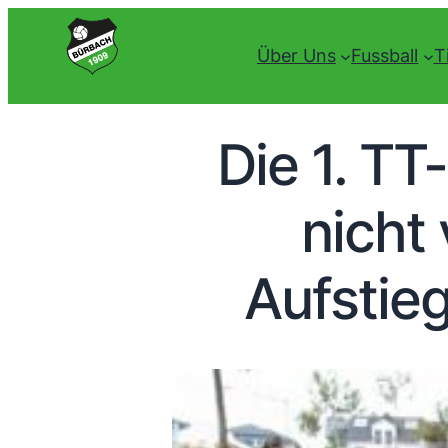
Über Uns
Fussball
T
Die 1. T
nicht
Aufstie