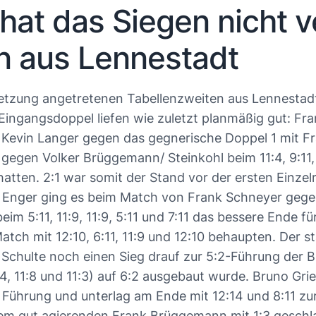
hat das Siegen nicht v
en aus Lennestadt
tzung angetretenen Tabellenzweiten aus Lennestadt a
Eingangsdoppel liefen wie zuletzt planmäßig gut: Fr
/ Kevin Langer gegen das gegnerische Doppel 1 mit 
 gegen Volker Brüggemann/ Steinkohl beim 11:4, 9:11,
ten. 2:1 war somit der Stand vor der ersten Einzelr
atte. Enger ging es beim Match von Frank Schneyer ge
m 5:11, 11:9, 11:9, 5:11 und 7:11 das bessere Ende für
h mit 12:10, 6:11, 11:9 und 12:10 behaupten. Der st
chulte noch einen Sieg drauf zur 5:2-Führung der Bü
14, 11:8 und 11:3) auf 6:2 ausgebaut wurde. Bruno Gri
:3 Führung und unterlag am Ende mit 12:14 und 8:11 z
 dem gut agierenden Frank Brüggemann mit 1:3 geschl