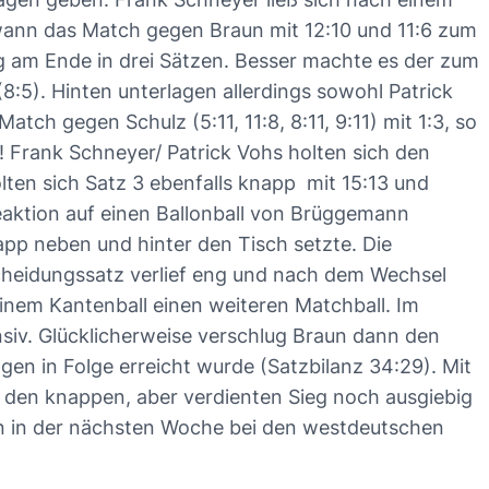
ewann das Match gegen Braun mit 12:10 und 11:6 zum
ag am Ende in drei Sätzen. Besser machte es der zum
5). Hinten unterlagen allerdings sowohl Patrick
tch gegen Schulz (5:11, 11:8, 8:11, 9:11) mit 1:3, so
! Frank Schneyer/ Patrick Vohs holten sich den
lten sich Satz 3 ebenfalls knapp mit 15:13 und
Reaktion auf einen Ballonball von Brüggemann
pp neben und hinter den Tisch setzte. Die
scheidungssatz verlief eng und nach dem Wechsel
 einem Kantenball einen weiteren Matchball. Im
nsiv. Glücklicherweise verschlug Braun dann den
gen in Folge erreicht wurde (Satzbilanz 34:29). Mit
en den knappen, aber verdienten Sieg noch ausgiebig
un in der nächsten Woche bei den westdeutschen