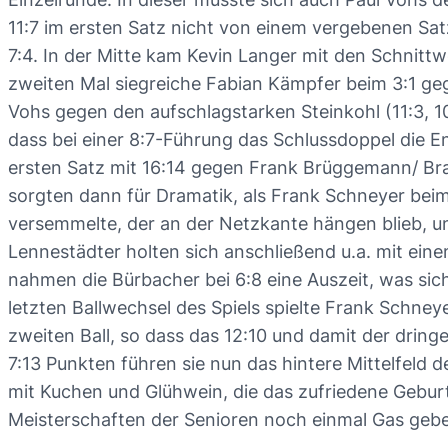
11:7 im ersten Satz nicht von einem vergebenen Sat
7:4. In der Mitte kam Kevin Langer mit den Schnitt
zweiten Mal siegreiche Fabian Kämpfer beim 3:1 ge
Vohs gegen den aufschlagstarken Steinkohl (11:3, 10:1
dass bei einer 8:7-Führung das Schlussdoppel die E
ersten Satz mit 16:14 gegen Frank Brüggemann/ Brau
sorgten dann für Dramatik, als Frank Schneyer beim
versemmelte, der an der Netzkante hängen blieb, un
Lennestädter holten sich anschließend u.a. mit ein
nahmen die Bürbacher bei 6:8 eine Auszeit, was sich 
letzten Ballwechsel des Spiels spielte Frank Schne
zweiten Ball, so dass das 12:10 und damit der dring
7:13 Punkten führen sie nun das hintere Mittelfeld 
mit Kuchen und Glühwein, die das zufriedene Gebur
Meisterschaften der Senioren noch einmal Gas gebe