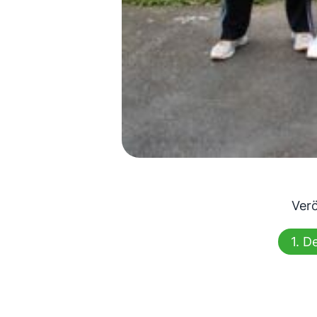
Verö
1. 