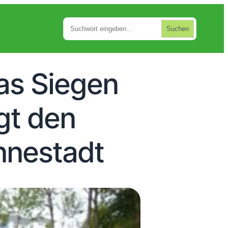
Suchen
Suchen
as Siegen
gt den
nnestadt