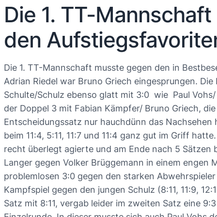
Die 1. TT-Mannschaft 
den Aufstiegsfavorit
Die 1. TT-Mannschaft musste gegen den in Bestbese
Adrian Riedel war Bruno Griech eingesprungen. Die 
Schulte/Schulz ebenso glatt mit 3:0 wie Paul Vohs
der Doppel 3 mit Fabian Kämpfer/ Bruno Griech, die
Entscheidungssatz nur hauchdünn das Nachsehen hat
beim 11:4, 5:11, 11:7 und 11:4 ganz gut im Griff h
recht überlegt agierte und am Ende nach 5 Sätzen bei
Langer gegen Volker Brüggemann in einem engen Matc
problemlosen 3:0 gegen den starken Abwehrspieler S
Kampfspiel gegen den jungen Schulz (8:11, 11:9, 12:
Satz mit 8:11, vergab leider im zweiten Satz eine 9
Einzelrunde. In dieser musste sich auch Paul Vohs