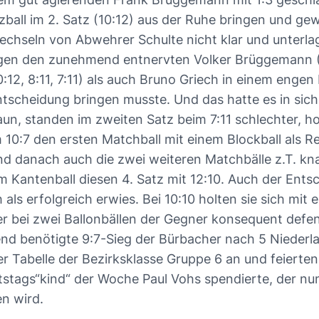
zball im 2. Satz (10:12) aus der Ruhe bringen und g
wechseln von Abwehrer Schulte nicht klar und unterl
gen den zunehmend entnervten Volker Brüggemann (8:
2, 8:11, 7:11) als auch Bruno Griech in einem engen Ma
ntscheidung bringen musste. Und das hatte es in sich
n, standen im zweiten Satz beim 7:11 schlechter, ho
 10:7 den ersten Matchball mit einem Blockball als 
d danach auch die zwei weiteren Matchbälle z.T. kna
em Kantenball diesen 4. Satz mit 12:10. Auch der Ent
als erfolgreich erwies. Bei 10:10 holten sie sich mit
yer bei zwei Ballonbällen der Gegner konsequent defe
end benötigte 9:7-Sieg der Bürbacher nach 5 Niederla
der Tabelle der Bezirksklasse Gruppe 6 an und feiert
tstags“kind“ der Woche Paul Vohs spendierte, der n
n wird.