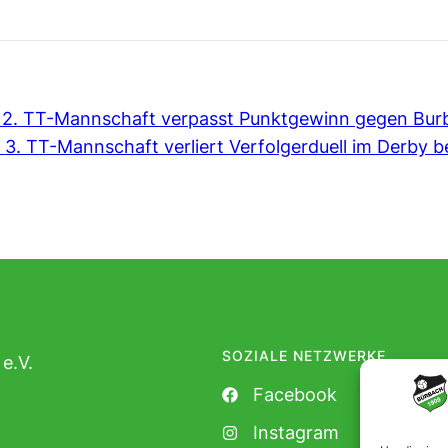
2. TT-Mannschaft verpasst Punktgewinn gegen Burb
3. TT-Mannschaft verliert Verfolgerduell im Derby be
SOZIALE NETZWERKE
e.V.
Facebook
Instagram