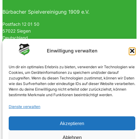
Bürbacher Spielvereinigung 1909 e.V.
Postfach 12 01 50
57022 Siegen
Deutschland
0170 4903023
Einwilligung verwalten
info@spvgbuerbach09.de
Um dir ein optimales Erlebnis zu bieten, verwenden wir Technologien wie
Cookies, um Geräteinformationen zu speichern und/oder darauf
SOZIALE NETZWERKE
zuzugreifen. Wenn du diesen Technologien zustimmst, können wir Daten
wie das Surfverhalten oder eindeutige IDs auf dieser Website verarbeiten.
Facebook
Wenn du deine Einwillligung nicht erteilst oder zurückziehst, können
bestimmte Merkmale und Funktionen beeinträchtigt werden.
Instagram
Dienste verwalten
Akzeptieren
© 2025 · Bürbacher Spielvereinigung 1909 e.V.
Ablehnen