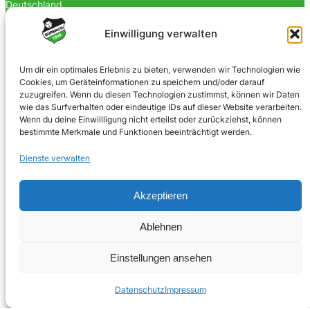
Deutschland
0170 4903023
Einwilligung verwalten
info@spvgbuerbach09.de
Um dir ein optimales Erlebnis zu bieten, verwenden wir Technologien wie
Cookies, um Geräteinformationen zu speichern und/oder darauf
SOZIALE NETZWERKE
zuzugreifen. Wenn du diesen Technologien zustimmst, können wir Daten
wie das Surfverhalten oder eindeutige IDs auf dieser Website verarbeiten.
Facebook
Wenn du deine Einwillligung nicht erteilst oder zurückziehst, können
bestimmte Merkmale und Funktionen beeinträchtigt werden.
Instagram
Dienste verwalten
Akzeptieren
© 2025 · Bürbacher Spielvereinigung 1909 e.V.
Ablehnen
Einstellungen ansehen
Umsetzung:
jubecker.dev
Datenschutz
Impressum