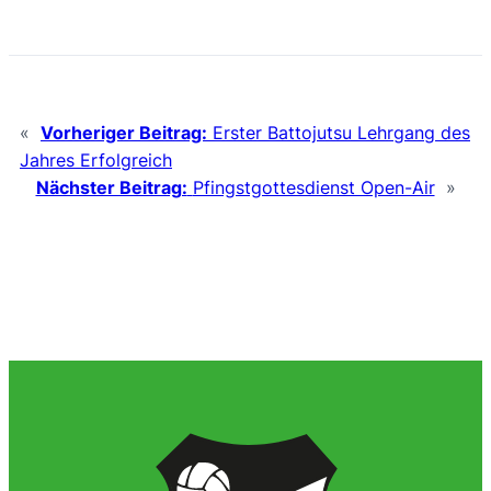
«
Vorheriger Beitrag:
Erster Battojutsu Lehrgang des
Jahres Erfolgreich
Nächster Beitrag:
Pfingstgottesdienst Open-Air
»