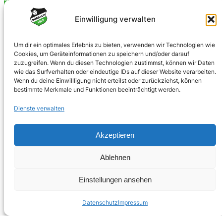
0170 4903023
Einwilligung verwalten
info@spvgbuerbach09.de
Um dir ein optimales Erlebnis zu bieten, verwenden wir Technologien wie
Cookies, um Geräteinformationen zu speichern und/oder darauf
SOZIALE NETZWERKE
zuzugreifen. Wenn du diesen Technologien zustimmst, können wir Daten
wie das Surfverhalten oder eindeutige IDs auf dieser Website verarbeiten.
Facebook
Wenn du deine Einwillligung nicht erteilst oder zurückziehst, können
bestimmte Merkmale und Funktionen beeinträchtigt werden.
Instagram
Dienste verwalten
Akzeptieren
© 2025 · Bürbacher Spielvereinigung 1909 e.V.
Ablehnen
Einstellungen ansehen
Umsetzung:
jubecker.dev
Datenschutz
Impressum