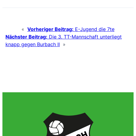
«
Vorheriger Beitrag:
E-Jugend die 7te
Nächster Beitrag:
Die 3. TT-Mannschaft unterliegt
knapp gegen Burbach II
»