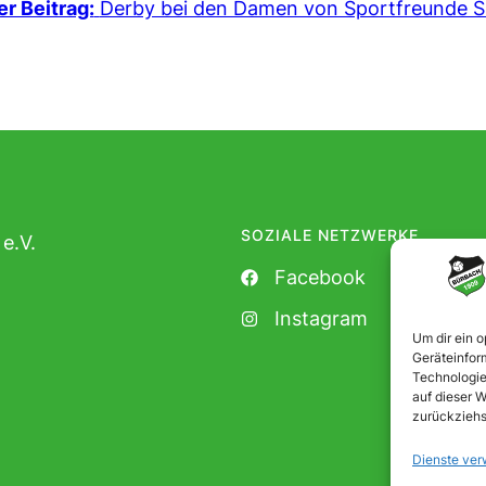
r Beitrag:
Derby bei den Damen von Sportfreunde S
SOZIALE NETZWERKE
e.V.
Facebook
Instagram
Um dir ein 
Geräteinfor
Technologie
auf dieser W
zurückziehs
Dienste ver