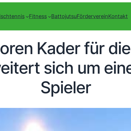
ischtennis
Fitness
Battojutsu
Förderverein
Kontakt
oren Kader für di
eitert sich um ein
Spieler