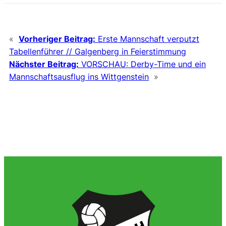
«
Vorheriger Beitrag:
Erste Mannschaft verputzt
Tabellenführer // Galgenberg in Feierstimmung
Nächster Beitrag:
VORSCHAU: Derby-Time und ein
Mannschaftsausflug ins Wittgenstein
»