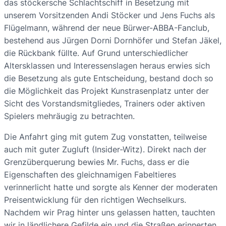
das stöckersche Schlachtschiff in Besetzung mit
unserem Vorsitzenden Andi Stöcker und Jens Fuchs als
Flügelmann, während der neue Bürwer-ABBA-Fanclub,
bestehend aus Jürgen Dorni Dornhöfer und Stefan Jäkel,
die Rückbank füllte. Auf Grund unterschiedlicher
Altersklassen und Interessenslagen heraus erwies sich
die Besetzung als gute Entscheidung, bestand doch so
die Möglichkeit das Projekt Kunstrasenplatz unter der
Sicht des Vorstandsmitgliedes, Trainers oder aktiven
Spielers mehräugig zu betrachten.
Die Anfahrt ging mit gutem Zug vonstatten, teilweise
auch mit guter Zugluft (Insider-Witz). Direkt nach der
Grenzüberquerung bewies Mr. Fuchs, dass er die
Eigenschaften des gleichnamigen Fabeltieres
verinnerlicht hatte und sorgte als Kenner der moderaten
Preisentwicklung für den richtigen Wechselkurs.
Nachdem wir Prag hinter uns gelassen hatten, tauchten
wir in ländlichere Gefilde ein und die Straßen erinnerten