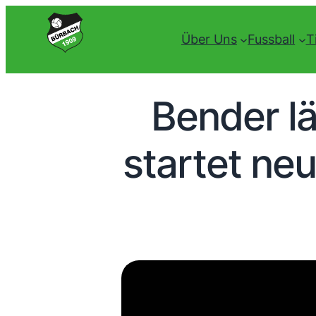
Über Uns
Fussball
T
Bender l
startet ne