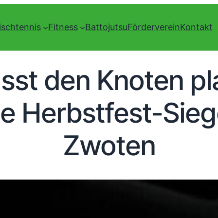
ischtennis
Fitness
Battojutsu
Förderverein
Kontakt
ässt den Knoten pl
ue Herbstfest-Sieg
Zwoten