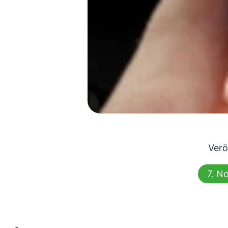
Verö
7. N