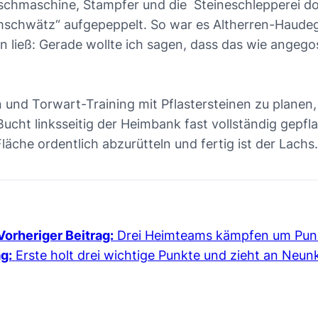
schmaschine, Stampfer und die Steineschlepperei doc
schwätz“ aufgepeppelt. So war es Altherren-Haudegen
 ließ: Gerade wollte ich sagen, dass das wie angeg
n und Torwart-Training mit Pflastersteinen zu planen
cht linksseitig der Heimbank fast vollständig gepfla
läche ordentlich abzurütteln und fertig ist der Lachs.
Vorheriger Beitrag:
Drei Heimteams kämpfen um Pun
g:
Erste holt drei wichtige Punkte und zieht an Neun