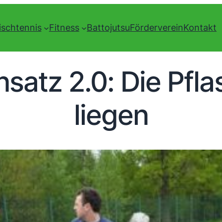
ischtennis
Fitness
Battojutsu
Förderverein
Kontakt
nsatz 2.0: Die Pfla
liegen